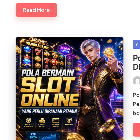
Read More
Po
s
in
P
D
Pos
by
Po
Pe
ba