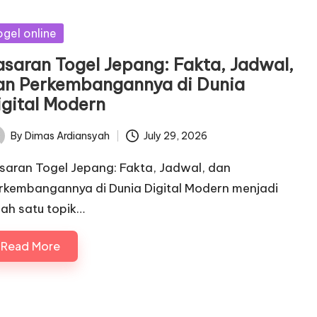
sted
ogel online
asaran Togel Jepang: Fakta, Jadwal,
an Perkembangannya di Dunia
igital Modern
By
Dimas Ardiansyah
July 29, 2026
ted
saran Togel Jepang: Fakta, Jadwal, dan
rkembangannya di Dunia Digital Modern menjadi
lah satu topik…
Read More