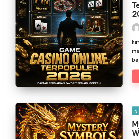
T
2
Pos
by
ki
me
be
Po
s
in
M
W