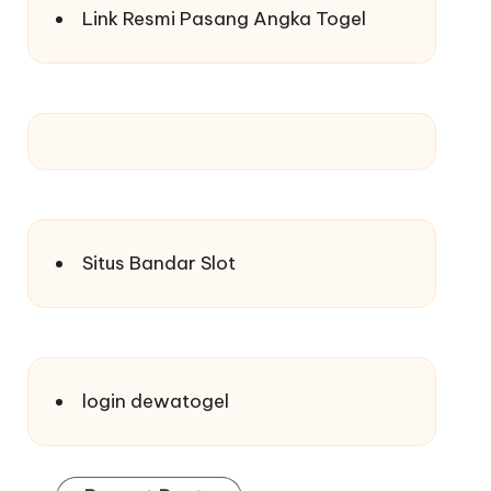
Link Resmi Pasang Angka Togel
Situs Bandar Slot
login dewatogel