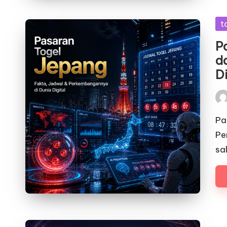
Po
t
in
P
d
D
Pos
by
Pa
Pe
sa