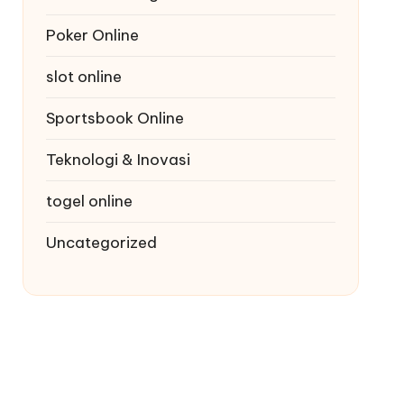
Poker Online
slot online
Sportsbook Online
Teknologi & Inovasi
togel online
Uncategorized