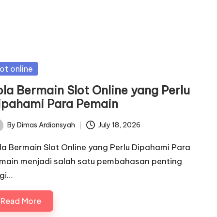
sted
lot online
ola Bermain Slot Online yang Perlu
ipahami Para Pemain
By
Dimas Ardiansyah
July 18, 2026
ted
la Bermain Slot Online yang Perlu Dipahami Para
main menjadi salah satu pembahasan penting
gi…
Read More