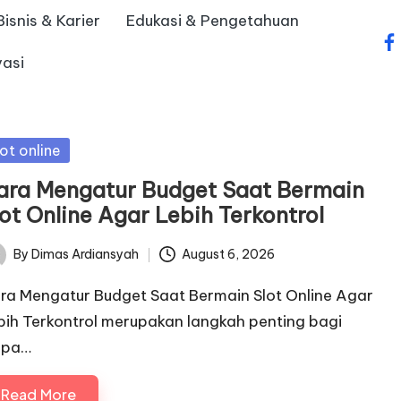
Bisnis & Karier
Edukasi & Pengetahuan
fa
vasi
sted
lot online
ara Mengatur Budget Saat Bermain
lot Online Agar Lebih Terkontrol
By
Dimas Ardiansyah
August 6, 2026
ted
ra Mengatur Budget Saat Bermain Slot Online Agar
bih Terkontrol merupakan langkah penting bagi
apa…
Read More