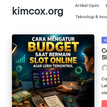
Artikel Opini
kimcox.org
Skip
Teknologi & Ino
to
Ide,
content
Artikel,
dan
Po
s
Perspektif
in
Berkualitas
C
S
Pos
by
Ca
Le
si