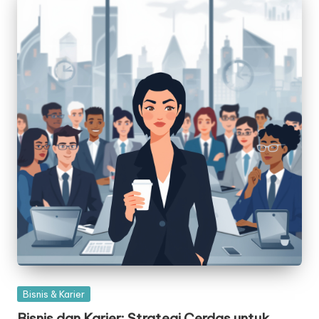
Posted
Bisnis & Karier
in
Bisnis dan Karier: Strategi Cerdas untuk