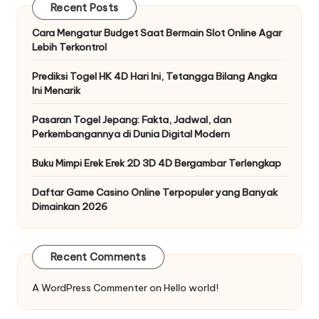
Recent Posts
Cara Mengatur Budget Saat Bermain Slot Online Agar
Lebih Terkontrol
Prediksi Togel HK 4D Hari Ini, Tetangga Bilang Angka
Ini Menarik
Pasaran Togel Jepang: Fakta, Jadwal, dan
Perkembangannya di Dunia Digital Modern
Buku Mimpi Erek Erek 2D 3D 4D Bergambar Terlengkap
Daftar Game Casino Online Terpopuler yang Banyak
Dimainkan 2026
Recent Comments
A WordPress Commenter
on
Hello world!