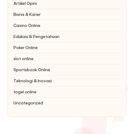
Artikel Opini
Bisnis & Karier
Casino Online
Edukasi & Pengetahuan
Poker Online
slot online
Sportsbook Online
Teknologi & Inovasi
togel online
Uncategorized