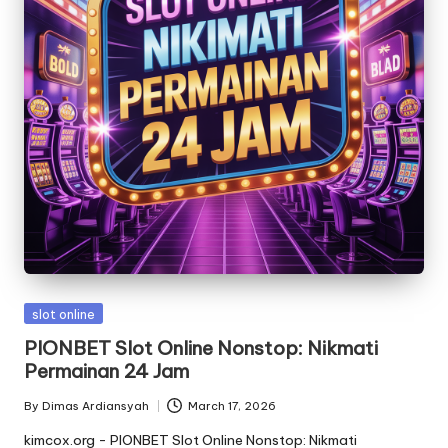
Posted
slot online
in
PIONBET Slot Online Nonstop: Nikmati
Permainan 24 Jam
By
Dimas Ardiansyah
March 17, 2026
Posted
by
kimcox.org - PIONBET Slot Online Nonstop: Nikmati