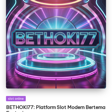
Posted
slot online
in
BETHOKI77: Platform Slot Modern Bertema