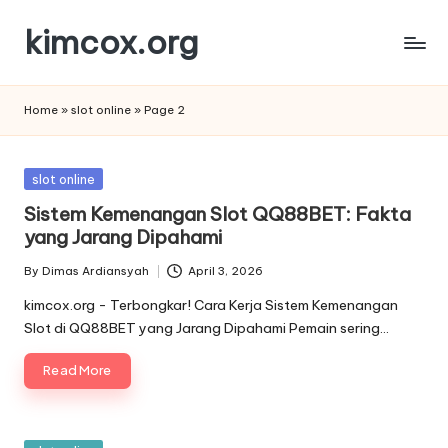
kimcox.org
Skip
to
Ide,
content
Artikel,
Home
»
slot online
»
Page 2
dan
Perspektif
Berkualitas
Posted
slot online
in
Sistem Kemenangan Slot QQ88BET: Fakta
yang Jarang Dipahami
By
Dimas Ardiansyah
April 3, 2026
Posted
by
kimcox.org - Terbongkar! Cara Kerja Sistem Kemenangan
Slot di QQ88BET yang Jarang Dipahami Pemain sering…
Read More