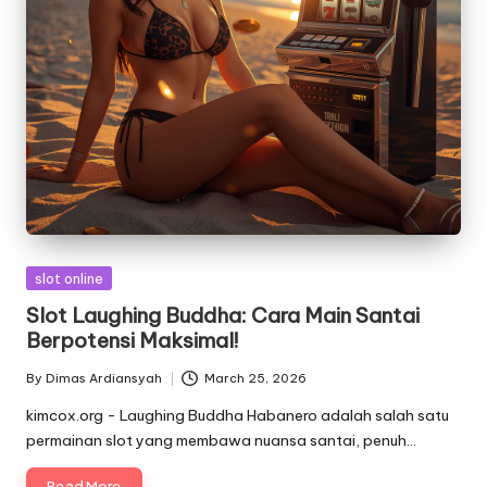
Posted
slot online
in
Slot Laughing Buddha: Cara Main Santai
Berpotensi Maksimal!
By
Dimas Ardiansyah
March 25, 2026
Posted
by
kimcox.org - Laughing Buddha Habanero adalah salah satu
permainan slot yang membawa nuansa santai, penuh…
Read More