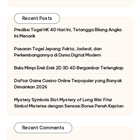
Recent Posts
Prediksi Togel HK 4D Hari Ini, Tetangga Bilang Angka
Ini Menarik
Pasaran Togel Jepang: Fakta, Jadwal, dan
Perkembangannya di Dunia Digital Modern
Buku Mimpi Erek Erek 2D 3D 4D Bergambar Terlengkap
Daftar Game Casino Online Terpopuler yang Banyak
Dimainkan 2026
Mystery Symbols Slot Mystery of Long Wei: Fitur
Simbol Misterius dengan Sensasi Bonus Penuh Kejutan
Recent Comments