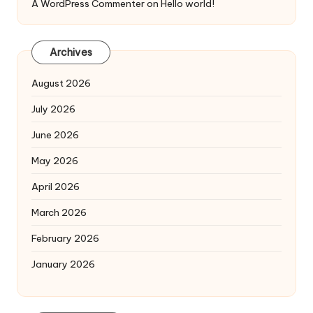
A WordPress Commenter
on
Hello world!
Archives
August 2026
July 2026
June 2026
May 2026
April 2026
March 2026
February 2026
January 2026