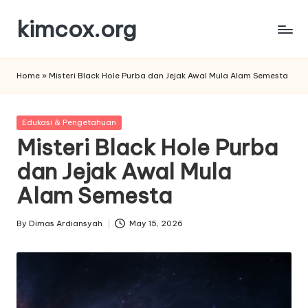
kimcox.org
Skip
to
Ide,
content
Artikel,
Home
»
Misteri Black Hole Purba dan Jejak Awal Mula Alam Semesta
dan
Perspektif
Berkualitas
Posted
Edukasi & Pengetahuan
in
Misteri Black Hole Purba
dan Jejak Awal Mula
Alam Semesta
By
Dimas Ardiansyah
May 15, 2026
Posted
by