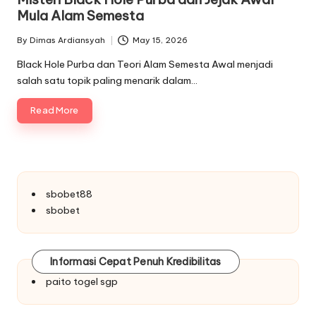
Mula Alam Semesta
By
Dimas Ardiansyah
May 15, 2026
Posted
by
Black Hole Purba dan Teori Alam Semesta Awal menjadi
salah satu topik paling menarik dalam…
Read More
sbobet88
sbobet
Informasi Cepat Penuh Kredibilitas
paito togel sgp