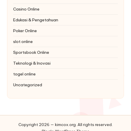
Casino Online
Edukasi & Pengetahuan
Poker Online
slot online
Sportsbook Online
Teknologi & Inovasi
togel online
Uncategorized
Copyright 2026 — kimcox.org. All rights reserved.