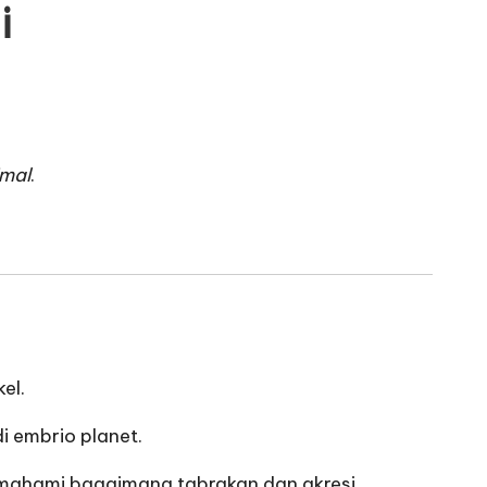
i
imal
.
el.
i embrio planet.
mahami bagaimana tabrakan dan akresi