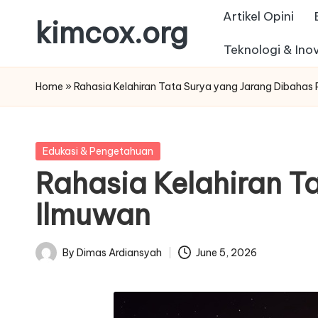
Artikel Opini
kimcox.org
Skip
Teknologi & Ino
to
Ide,
content
Artikel,
Home
»
Rahasia Kelahiran Tata Surya yang Jarang Dibahas
dan
Perspektif
Berkualitas
Posted
Edukasi & Pengetahuan
in
Rahasia Kelahiran T
Ilmuwan
By
Dimas Ardiansyah
June 5, 2026
Posted
by