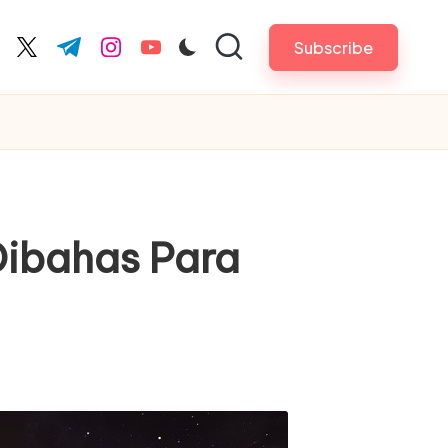
Subscribe
cebook.com
twitter.com
t.me
instagram.com
youtube.com
Dibahas Para