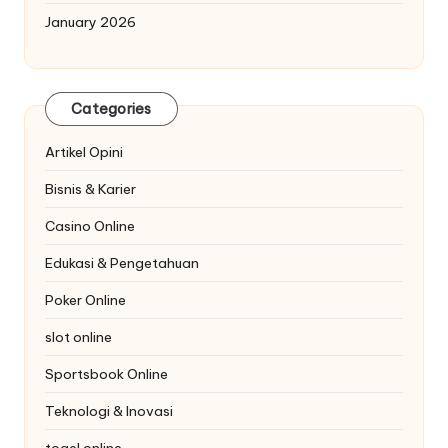
January 2026
Categories
Artikel Opini
Bisnis & Karier
Casino Online
Edukasi & Pengetahuan
Poker Online
slot online
Sportsbook Online
Teknologi & Inovasi