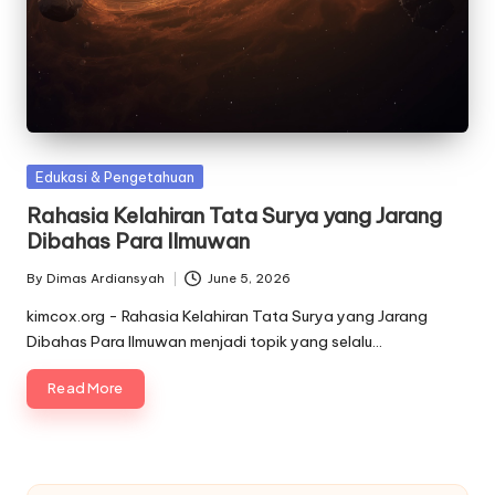
Posted
Edukasi & Pengetahuan
in
Rahasia Kelahiran Tata Surya yang Jarang
Dibahas Para Ilmuwan
By
Dimas Ardiansyah
June 5, 2026
Posted
by
kimcox.org - Rahasia Kelahiran Tata Surya yang Jarang
Dibahas Para Ilmuwan menjadi topik yang selalu…
Read More