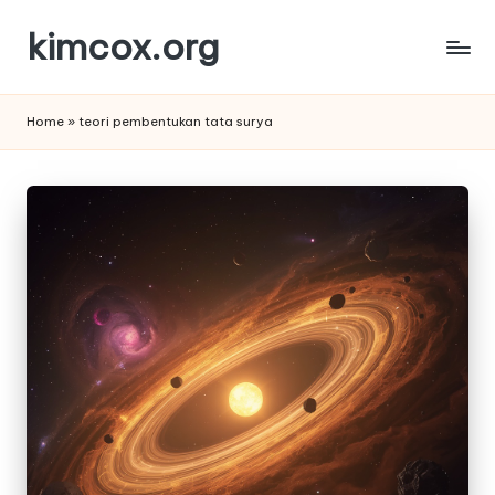
kimcox.org
Skip
to
Ide,
content
Artikel,
Home
»
teori pembentukan tata surya
dan
Perspektif
Berkualitas