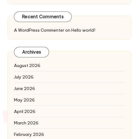
Recent Comments
A WordPress Commenter
on
Hello world!
Archives
August 2026
July 2026
June 2026
May 2026
April 2026
March 2026
February 2026