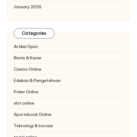
January 2026
Categories
Artikel Opini
Bisnis & Karier
Casino Online
Edukasi & Pengetahuan
Poker Online
slot online
Sportsbook Online
Teknologi & Inovasi