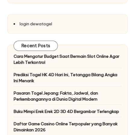
login dewatogel
Recent Posts
Cara Mengatur Budget Saat Bermain Slot Online Agar
Lebih Terkontrol
Prediksi Togel HK 4D Hari Ini, Tetangga Bilang Angka
Ini Menarik
Pasaran Togel Jepang: Fakta, Jadwal, dan
Perkembangannya di Dunia Digital Modern
Buku Mimpi Erek Erek 2D 3D 4D Bergambar Terlengkap
Daftar Game Casino Online Terpopuler yang Banyak
Dimainkan 2026