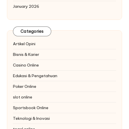
January 2026
Categories
Artikel Opini
Bisnis & Karier
Casino Online
Edukasi & Pengetahuan
Poker Online
slot online
Sportsbook Online
Teknologi & Inovasi