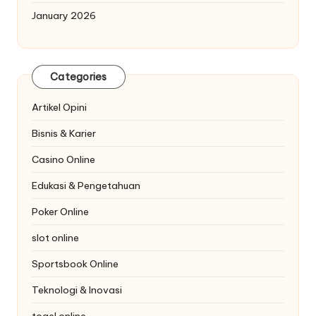
January 2026
Categories
Artikel Opini
Bisnis & Karier
Casino Online
Edukasi & Pengetahuan
Poker Online
slot online
Sportsbook Online
Teknologi & Inovasi