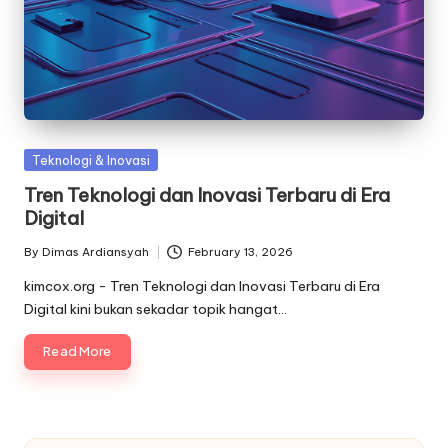
Posted
Teknologi & Inovasi
in
Tren Teknologi dan Inovasi Terbaru di Era
Digital
By
Dimas Ardiansyah
February 13, 2026
Posted
by
kimcox.org - Tren Teknologi dan Inovasi Terbaru di Era
Digital kini bukan sekadar topik hangat…
Read More