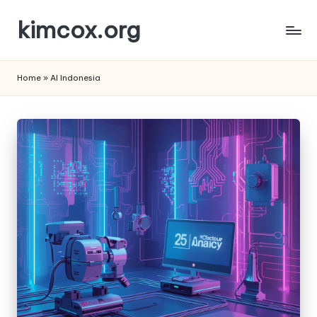
kimcox.org
Skip
to
Ide,
content
Artikel,
Home
»
AI Indonesia
dan
Perspektif
Berkualitas