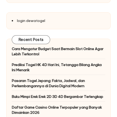
login dewatogel
Recent Posts
Cara Mengatur Budget Saat Bermain Slot Online Agar
Lebih Terkontrol
Prediksi Togel HK 4D Hari Ini, Tetangga Bilang Angka
Ini Menarik
Pasaran Togel Jepang: Fakta, Jadwal, dan
Perkembangannya di Dunia Digital Modern
Buku Mimpi Erek Erek 2D 3D 4D Bergambar Terlengkap
Daftar Game Casino Online Terpopuler yang Banyak
Dimainkan 2026