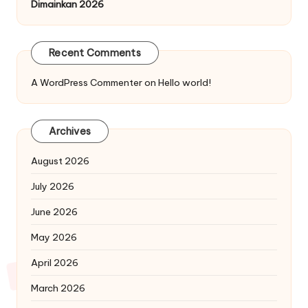
Dimainkan 2026
Recent Comments
A WordPress Commenter
on
Hello world!
Archives
August 2026
July 2026
June 2026
May 2026
April 2026
March 2026