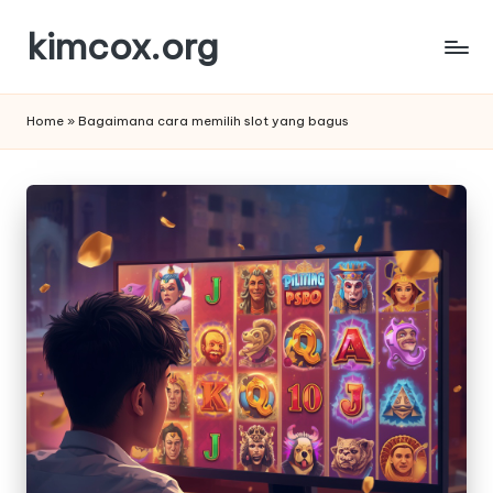
kimcox.org
Skip
to
Ide,
content
Artikel,
Home
»
Bagaimana cara memilih slot yang bagus
dan
Perspektif
Berkualitas