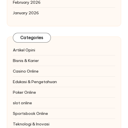
February 2026
January 2026
Categories
Artikel Opini
Bisnis & Karier
Casino Online
Edukasi & Pengetahuan
Poker Online
slot online
Sportsbook Online
Teknologi & Inovasi