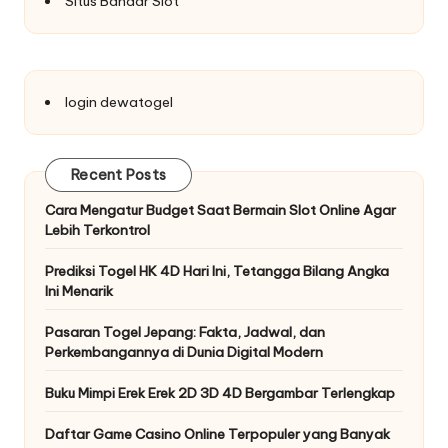
Situs Bandar Slot
login dewatogel
Recent Posts
Cara Mengatur Budget Saat Bermain Slot Online Agar
Lebih Terkontrol
Prediksi Togel HK 4D Hari Ini, Tetangga Bilang Angka
Ini Menarik
Pasaran Togel Jepang: Fakta, Jadwal, dan
Perkembangannya di Dunia Digital Modern
Buku Mimpi Erek Erek 2D 3D 4D Bergambar Terlengkap
Daftar Game Casino Online Terpopuler yang Banyak