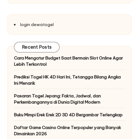
login dewatogel
Recent Posts
Cara Mengatur Budget Saat Bermain Slot Online Agar
Lebih Terkontrol
Prediksi Togel HK 4D Hari Ini, Tetangga Bilang Angka
Ini Menarik
Pasaran Togel Jepang: Fakta, Jadwal, dan
Perkembangannya di Dunia Digital Modern
Buku Mimpi Erek Erek 2D 3D 4D Bergambar Terlengkap
Daftar Game Casino Online Terpopuler yang Banyak
Dimainkan 2026