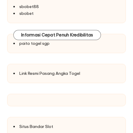
sbobet88
sbobet
Informasi Cepat Penuh Kredibilitas
paito togel sgp
Link Resmi Pasang Angka Togel
Situs Bandar Slot