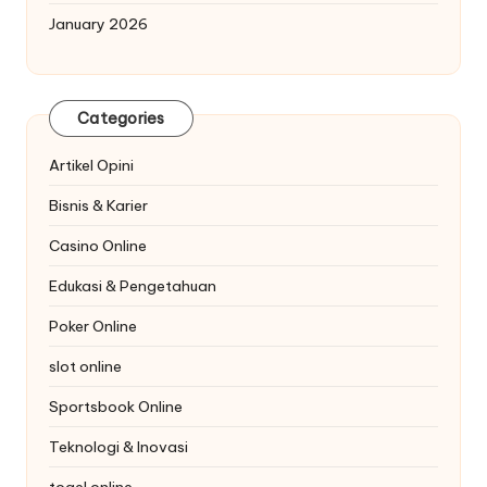
January 2026
Categories
Artikel Opini
Bisnis & Karier
Casino Online
Edukasi & Pengetahuan
Poker Online
slot online
Sportsbook Online
Teknologi & Inovasi