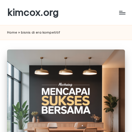
kimcox.org
Skip
to
Ide,
content
Artikel,
Home
»
bisnis di era kompetitif
dan
Perspektif
Berkualitas