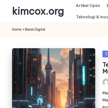
Artikel Opini
kimcox.org
Skip
Teknologi & Ino
to
Ide,
content
Artikel,
Home
»
Bisnis Digital
dan
Perspektif
Berkualitas
Po
T
in
T
M
Pos
by
Me
Me
In