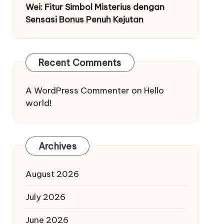
Wei: Fitur Simbol Misterius dengan
Sensasi Bonus Penuh Kejutan
Recent Comments
A WordPress Commenter
on
Hello
world!
Archives
August 2026
July 2026
June 2026