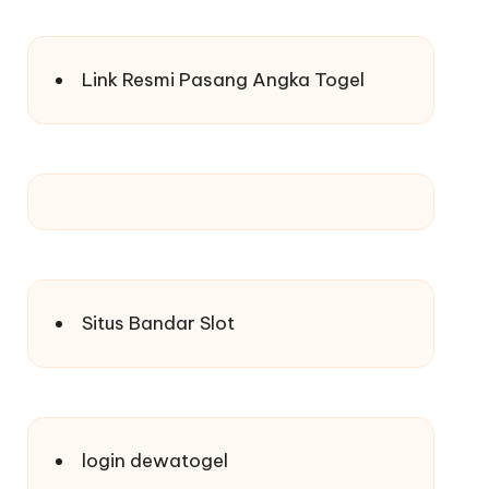
Link Resmi Pasang Angka Togel
Situs Bandar Slot
login dewatogel