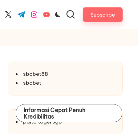
Subscribe
cebook.com
twitter.com
t.me
instagram.com
youtube.com
sbobet88
sbobet
Informasi Cepat Penuh
Kredibilitas
paito togel sgp