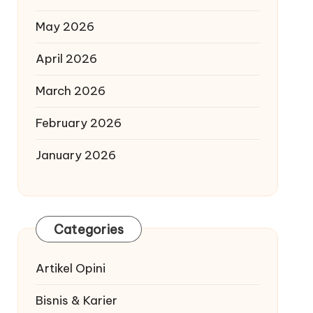
May 2026
April 2026
March 2026
February 2026
January 2026
Categories
Artikel Opini
Bisnis & Karier