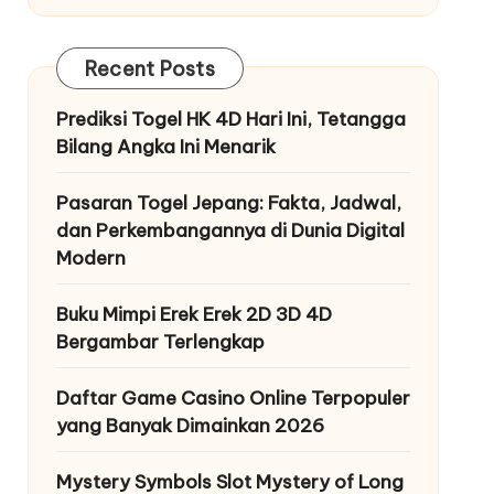
Recent Posts
Prediksi Togel HK 4D Hari Ini, Tetangga
Bilang Angka Ini Menarik
Pasaran Togel Jepang: Fakta, Jadwal,
dan Perkembangannya di Dunia Digital
Modern
Buku Mimpi Erek Erek 2D 3D 4D
Bergambar Terlengkap
Daftar Game Casino Online Terpopuler
yang Banyak Dimainkan 2026
Mystery Symbols Slot Mystery of Long