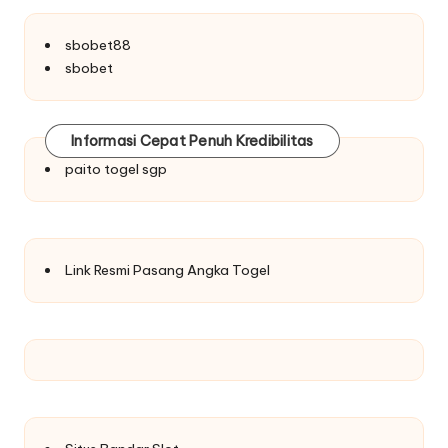
sbobet88
sbobet
Informasi Cepat Penuh Kredibilitas
paito togel sgp
Link Resmi Pasang Angka Togel