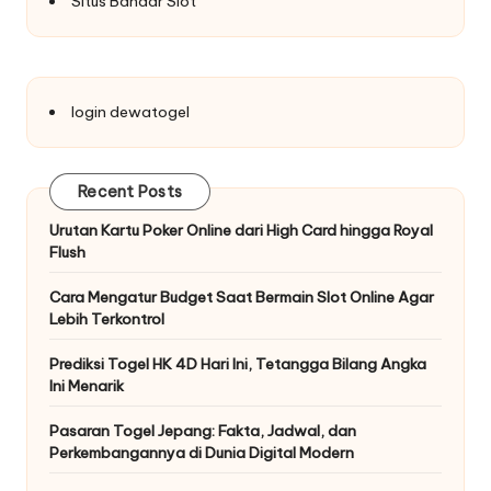
Situs Bandar Slot
login dewatogel
Recent Posts
Urutan Kartu Poker Online dari High Card hingga Royal
Flush
Cara Mengatur Budget Saat Bermain Slot Online Agar
Lebih Terkontrol
Prediksi Togel HK 4D Hari Ini, Tetangga Bilang Angka
Ini Menarik
Pasaran Togel Jepang: Fakta, Jadwal, dan
Perkembangannya di Dunia Digital Modern