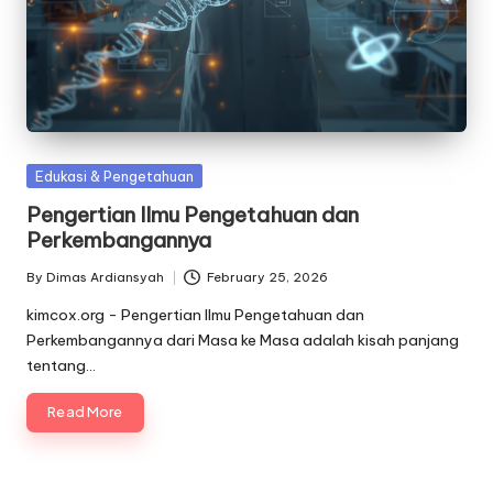
Posted
Edukasi & Pengetahuan
in
Pengertian Ilmu Pengetahuan dan
Perkembangannya
By
Dimas Ardiansyah
February 25, 2026
Posted
by
kimcox.org - Pengertian Ilmu Pengetahuan dan
Perkembangannya dari Masa ke Masa adalah kisah panjang
tentang…
Read More