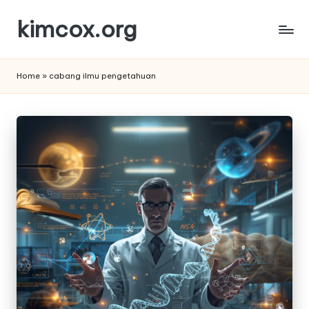
kimcox.org
Skip
to
Ide,
content
Artikel,
Home
»
cabang ilmu pengetahuan
dan
Perspektif
Berkualitas