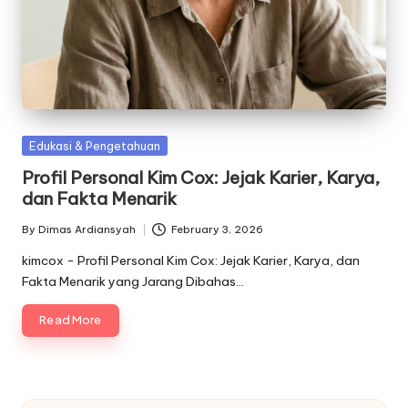
Posted
Edukasi & Pengetahuan
in
Profil Personal Kim Cox: Jejak Karier, Karya,
dan Fakta Menarik
By
Dimas Ardiansyah
February 3, 2026
Posted
by
kimcox - Profil Personal Kim Cox: Jejak Karier, Karya, dan
Fakta Menarik yang Jarang Dibahas…
Read More