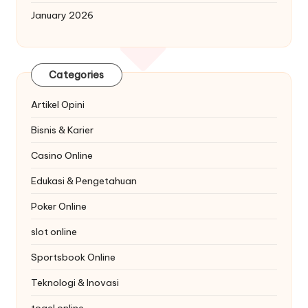
January 2026
Categories
Artikel Opini
Bisnis & Karier
Casino Online
Edukasi & Pengetahuan
Poker Online
slot online
Sportsbook Online
Teknologi & Inovasi