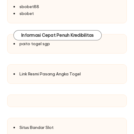
sbobet88
sbobet
Informasi Cepat Penuh Kredibilitas
paito togel sgp
Link Resmi Pasang Angka Togel
Situs Bandar Slot