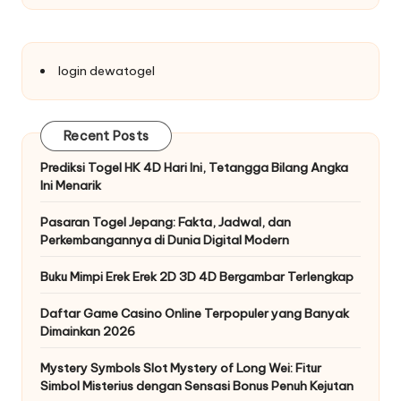
login dewatogel
Recent Posts
Prediksi Togel HK 4D Hari Ini, Tetangga Bilang Angka
Ini Menarik
Pasaran Togel Jepang: Fakta, Jadwal, dan
Perkembangannya di Dunia Digital Modern
Buku Mimpi Erek Erek 2D 3D 4D Bergambar Terlengkap
Daftar Game Casino Online Terpopuler yang Banyak
Dimainkan 2026
Mystery Symbols Slot Mystery of Long Wei: Fitur
Simbol Misterius dengan Sensasi Bonus Penuh Kejutan