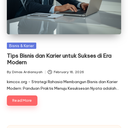
Posted
Bisnis & Karier
in
Tips Bisnis dan Karier untuk Sukses di Era
Modern
By
Dimas Ardiansyah
February 18, 2026
Posted
by
kimcox.org - Strategi Rahasia Membangun Bisnis dan Karier
Modern: Panduan Praktis Menuju Kesuksesan Nyata adalah…
Read More