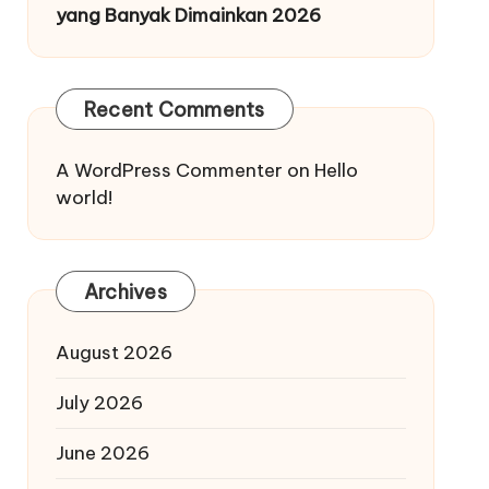
yang Banyak Dimainkan 2026
Recent Comments
A WordPress Commenter
on
Hello
world!
Archives
August 2026
July 2026
June 2026