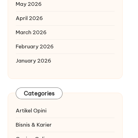
May 2026
April 2026
March 2026
February 2026
January 2026
Categories
Artikel Opini
Bisnis & Karier