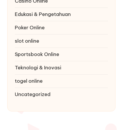
Casino Online
Edukasi & Pengetahuan
Poker Online
slot online
Sportsbook Online
Teknologi & Inovasi
togel online
Uncategorized