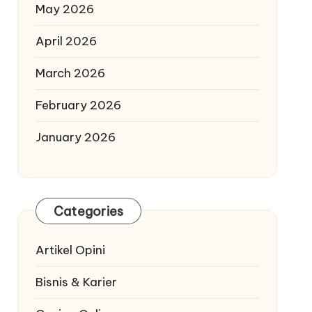
May 2026
April 2026
March 2026
February 2026
January 2026
Categories
Artikel Opini
Bisnis & Karier