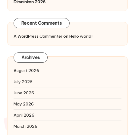
Dimainkan 2026
Recent Comments
A WordPress Commenter
on
Hello world!
Archives
August 2026
July 2026
June 2026
May 2026
April 2026
March 2026