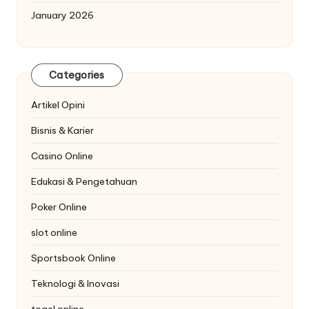
January 2026
Categories
Artikel Opini
Bisnis & Karier
Casino Online
Edukasi & Pengetahuan
Poker Online
slot online
Sportsbook Online
Teknologi & Inovasi