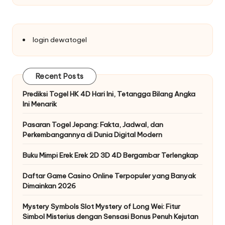
login dewatogel
Recent Posts
Prediksi Togel HK 4D Hari Ini, Tetangga Bilang Angka
Ini Menarik
Pasaran Togel Jepang: Fakta, Jadwal, dan
Perkembangannya di Dunia Digital Modern
Buku Mimpi Erek Erek 2D 3D 4D Bergambar Terlengkap
Daftar Game Casino Online Terpopuler yang Banyak
Dimainkan 2026
Mystery Symbols Slot Mystery of Long Wei: Fitur
Simbol Misterius dengan Sensasi Bonus Penuh Kejutan