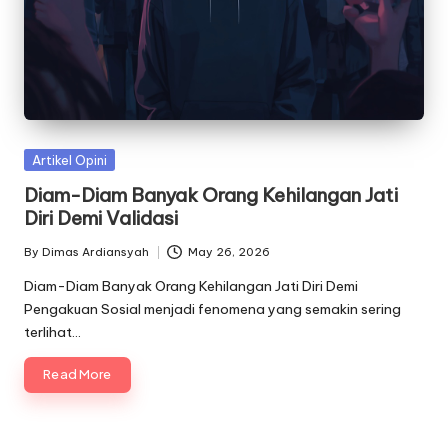
Posted
Artikel Opini
in
Diam-Diam Banyak Orang Kehilangan Jati
Diri Demi Validasi
By
Dimas Ardiansyah
May 26, 2026
Posted
by
Diam-Diam Banyak Orang Kehilangan Jati Diri Demi
Pengakuan Sosial menjadi fenomena yang semakin sering
terlihat…
Read More