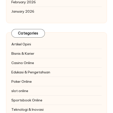
February 2026
January 2026
Categories
Artikel Opini
Bisnis & Karier
Casino Online
Edukasi & Pengetahuan
Poker Online
slot online
Sportsbook Online
Teknologi & Inovasi