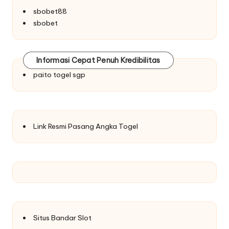
sbobet88
sbobet
Informasi Cepat Penuh Kredibilitas
paito togel sgp
Link Resmi Pasang Angka Togel
Situs Bandar Slot