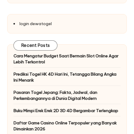
login dewatogel
Recent Posts
Cara Mengatur Budget Saat Bermain Slot Online Agar
Lebih Terkontrol
Prediksi Togel HK 4D Hari Ini, Tetangga Bilang Angka
Ini Menarik
Pasaran Togel Jepang: Fakta, Jadwal, dan
Perkembangannya di Dunia Digital Modern
Buku Mimpi Erek Erek 2D 3D 4D Bergambar Terlengkap
Daftar Game Casino Online Terpopuler yang Banyak
Dimainkan 2026