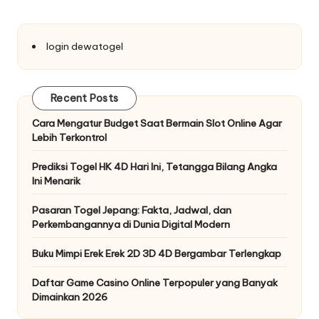
login dewatogel
Recent Posts
Cara Mengatur Budget Saat Bermain Slot Online Agar
Lebih Terkontrol
Prediksi Togel HK 4D Hari Ini, Tetangga Bilang Angka
Ini Menarik
Pasaran Togel Jepang: Fakta, Jadwal, dan
Perkembangannya di Dunia Digital Modern
Buku Mimpi Erek Erek 2D 3D 4D Bergambar Terlengkap
Daftar Game Casino Online Terpopuler yang Banyak
Dimainkan 2026