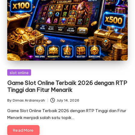
Posted
slot online
in
Game Slot Online Terbaik 2026 dengan RTP
Tinggi dan Fitur Menarik
By
Dimas Ardiansyah
July 14, 2026
Posted
by
Game Slot Online Terbaik 2026 dengan RTP Tinggi dan Fitur
Menarik menjadi salah satu topik…
Read More