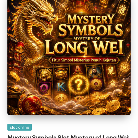
Posted
slot online
in
Mystery Symbols Slot Mystery of Long Wei: