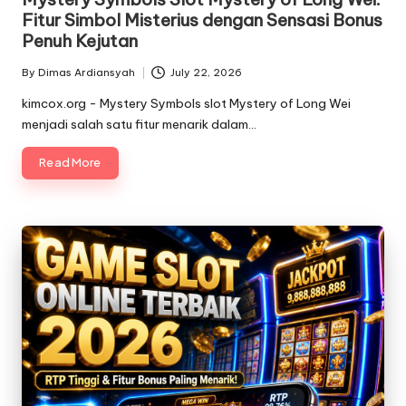
Fitur Simbol Misterius dengan Sensasi Bonus
Penuh Kejutan
By
Dimas Ardiansyah
July 22, 2026
Posted
by
kimcox.org - Mystery Symbols slot Mystery of Long Wei
menjadi salah satu fitur menarik dalam…
Read More