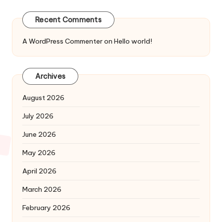
Recent Comments
A WordPress Commenter
on
Hello world!
Archives
August 2026
July 2026
June 2026
May 2026
April 2026
March 2026
February 2026