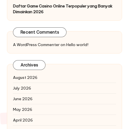
Daftar Game Casino Online Terpopuler yang Banyak
Dimainkan 2026
Recent Comments
A WordPress Commenter
on
Hello world!
Archives
August 2026
July 2026
June 2026
May 2026
April 2026