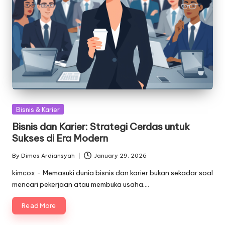
Posted
Bisnis & Karier
in
Bisnis dan Karier: Strategi Cerdas untuk
Sukses di Era Modern
By
Dimas Ardiansyah
January 29, 2026
Posted
by
kimcox - Memasuki dunia bisnis dan karier bukan sekadar soal
mencari pekerjaan atau membuka usaha.…
Read More