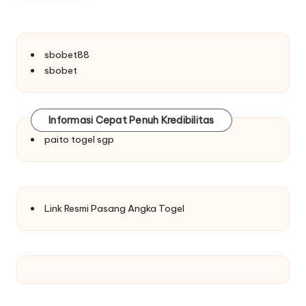
sbobet88
sbobet
Informasi Cepat Penuh Kredibilitas
paito togel sgp
Link Resmi Pasang Angka Togel