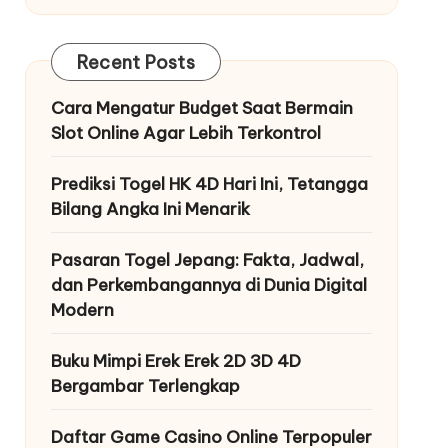
Recent Posts
Cara Mengatur Budget Saat Bermain
Slot Online Agar Lebih Terkontrol
Prediksi Togel HK 4D Hari Ini, Tetangga
Bilang Angka Ini Menarik
Pasaran Togel Jepang: Fakta, Jadwal,
dan Perkembangannya di Dunia Digital
Modern
Buku Mimpi Erek Erek 2D 3D 4D
Bergambar Terlengkap
Daftar Game Casino Online Terpopuler