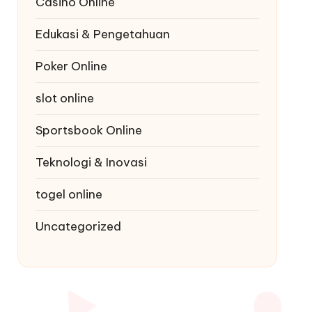
Casino Online
Edukasi & Pengetahuan
Poker Online
slot online
Sportsbook Online
Teknologi & Inovasi
togel online
Uncategorized