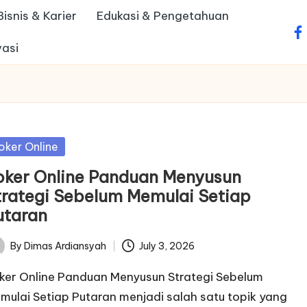
Bisnis & Karier
Edukasi & Pengetahuan
fa
vasi
sted
oker Online
oker Online Panduan Menyusun
trategi Sebelum Memulai Setiap
utaran
By
Dimas Ardiansyah
July 3, 2026
ted
ker Online Panduan Menyusun Strategi Sebelum
mulai Setiap Putaran menjadi salah satu topik yang