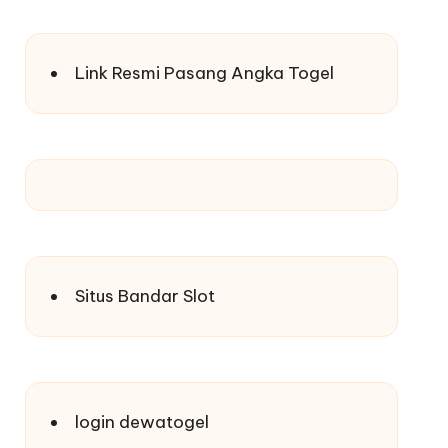
Link Resmi Pasang Angka Togel
Situs Bandar Slot
login dewatogel