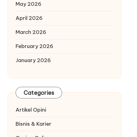
May 2026
April 2026
March 2026
February 2026
January 2026
Categories
Artikel Opini
Bisnis & Karier