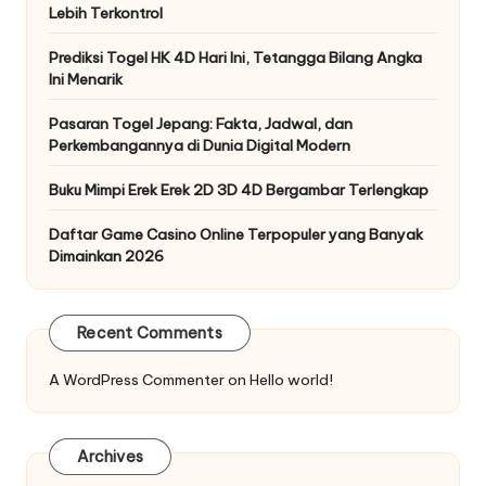
Lebih Terkontrol
Prediksi Togel HK 4D Hari Ini, Tetangga Bilang Angka
Ini Menarik
Pasaran Togel Jepang: Fakta, Jadwal, dan
Perkembangannya di Dunia Digital Modern
Buku Mimpi Erek Erek 2D 3D 4D Bergambar Terlengkap
Daftar Game Casino Online Terpopuler yang Banyak
Dimainkan 2026
Recent Comments
A WordPress Commenter
on
Hello world!
Archives