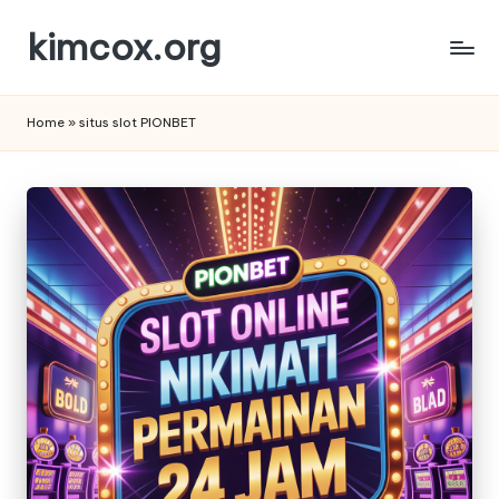
kimcox.org
Skip
to
Ide,
content
Artikel,
Home
»
situs slot PIONBET
dan
Perspektif
Berkualitas