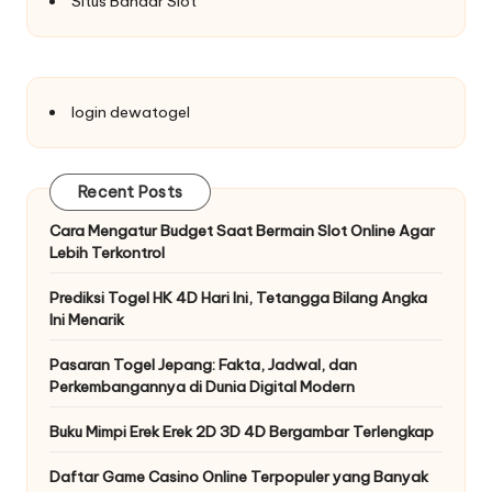
Situs Bandar Slot
login dewatogel
Recent Posts
Cara Mengatur Budget Saat Bermain Slot Online Agar
Lebih Terkontrol
Prediksi Togel HK 4D Hari Ini, Tetangga Bilang Angka
Ini Menarik
Pasaran Togel Jepang: Fakta, Jadwal, dan
Perkembangannya di Dunia Digital Modern
Buku Mimpi Erek Erek 2D 3D 4D Bergambar Terlengkap
Daftar Game Casino Online Terpopuler yang Banyak