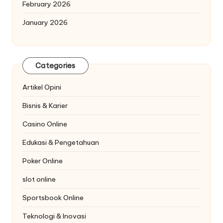
February 2026
January 2026
Categories
Artikel Opini
Bisnis & Karier
Casino Online
Edukasi & Pengetahuan
Poker Online
slot online
Sportsbook Online
Teknologi & Inovasi