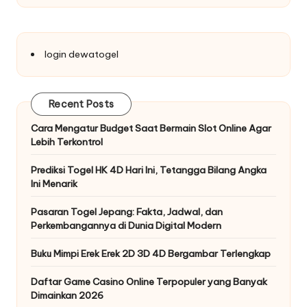
login dewatogel
Recent Posts
Cara Mengatur Budget Saat Bermain Slot Online Agar
Lebih Terkontrol
Prediksi Togel HK 4D Hari Ini, Tetangga Bilang Angka
Ini Menarik
Pasaran Togel Jepang: Fakta, Jadwal, dan
Perkembangannya di Dunia Digital Modern
Buku Mimpi Erek Erek 2D 3D 4D Bergambar Terlengkap
Daftar Game Casino Online Terpopuler yang Banyak
Dimainkan 2026