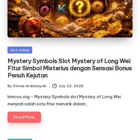
Posted
slot online
in
Mystery Symbols Slot Mystery of Long Wei:
Fitur Simbol Misterius dengan Sensasi Bonus
Penuh Kejutan
By
Dimas Ardiansyah
July 22, 2026
Posted
by
kimcox.org - Mystery Symbols slot Mystery of Long Wei
menjadi salah satu fitur menarik dalam…
Read More