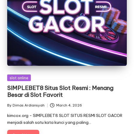
Posted
slot online
in
SIMPLEBET8 Situs Slot Resmi : Menang
Besar di Slot Favorit
By
Dimas Ardiansyah
March 4, 2026
Posted
by
kimcox.org - SIMPLEBET8 SLOT SITUS RESMI SLOT GACOR
menjadi salah satu kata kunci yang paling…