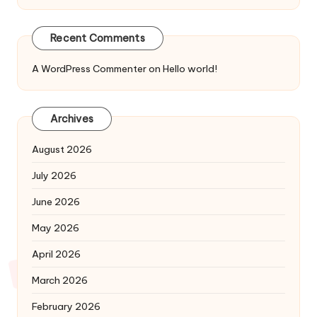
Recent Comments
A WordPress Commenter
on
Hello world!
Archives
August 2026
July 2026
June 2026
May 2026
April 2026
March 2026
February 2026