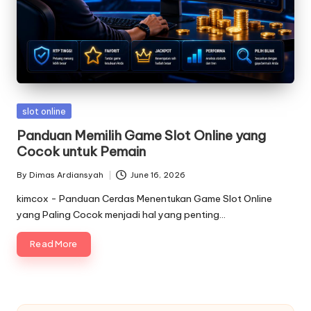
Posted
slot online
in
Panduan Memilih Game Slot Online yang
Cocok untuk Pemain
By
Dimas Ardiansyah
June 16, 2026
Posted
by
kimcox - Panduan Cerdas Menentukan Game Slot Online
yang Paling Cocok menjadi hal yang penting…
Read More