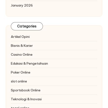
January 2026
Categories
Artikel Opini
Bisnis & Karier
Casino Online
Edukasi & Pengetahuan
Poker Online
slot online
Sportsbook Online
Teknologi & Inovasi