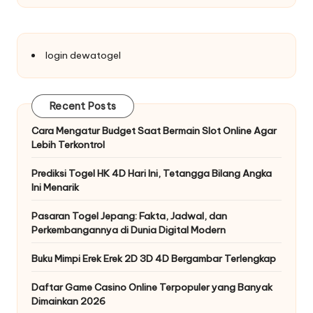
login dewatogel
Recent Posts
Cara Mengatur Budget Saat Bermain Slot Online Agar
Lebih Terkontrol
Prediksi Togel HK 4D Hari Ini, Tetangga Bilang Angka
Ini Menarik
Pasaran Togel Jepang: Fakta, Jadwal, dan
Perkembangannya di Dunia Digital Modern
Buku Mimpi Erek Erek 2D 3D 4D Bergambar Terlengkap
Daftar Game Casino Online Terpopuler yang Banyak
Dimainkan 2026