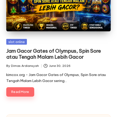
Posted
slot online
in
Jam Gacor Gates of Olympus, Spin Sore
atau Tengah Malam Lebih Gacor
By
Dimas Ardiansyah
June 30, 2026
Posted
by
kimcox.org - Jam Gacor Gates of Olympus, Spin Sore atau
Tengah Malam Lebih Gacor sering…
Read More