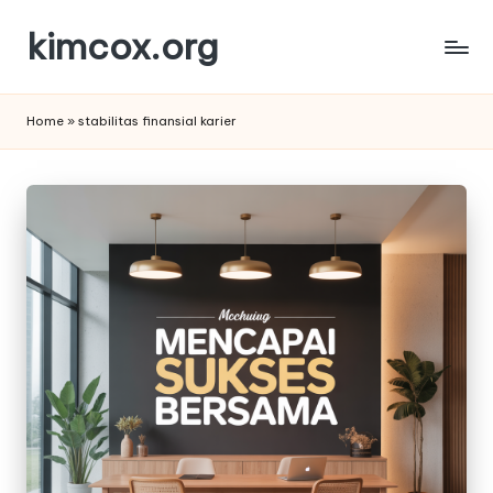
kimcox.org
Skip
to
Ide,
content
Artikel,
Home
»
stabilitas finansial karier
dan
Perspektif
Berkualitas