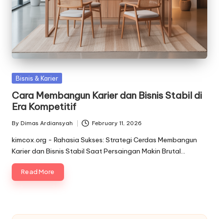
Posted
Bisnis & Karier
in
Cara Membangun Karier dan Bisnis Stabil di
Era Kompetitif
By
Dimas Ardiansyah
February 11, 2026
Posted
by
kimcox.org - Rahasia Sukses: Strategi Cerdas Membangun
Karier dan Bisnis Stabil Saat Persaingan Makin Brutal…
Read More