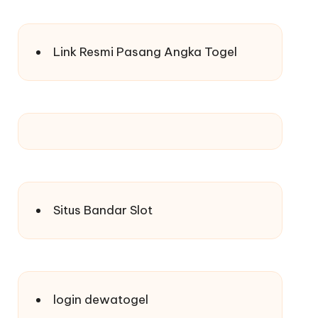
Link Resmi Pasang Angka Togel
Situs Bandar Slot
login dewatogel