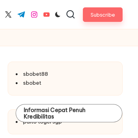
Subscribe
cebook.com
twitter.com
t.me
instagram.com
youtube.com
sbobet88
sbobet
Informasi Cepat Penuh
Kredibilitas
paito togel sgp