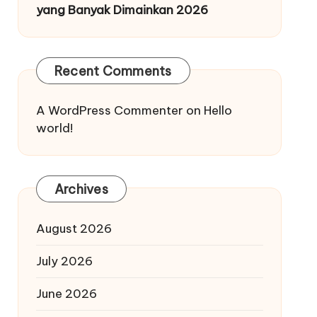
yang Banyak Dimainkan 2026
Recent Comments
A WordPress Commenter
on
Hello
world!
Archives
August 2026
July 2026
June 2026