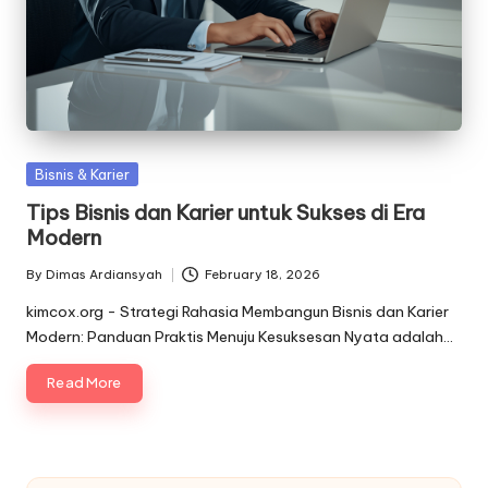
Posted
Bisnis & Karier
in
Tips Bisnis dan Karier untuk Sukses di Era
Modern
By
Dimas Ardiansyah
February 18, 2026
Posted
by
kimcox.org - Strategi Rahasia Membangun Bisnis dan Karier
Modern: Panduan Praktis Menuju Kesuksesan Nyata adalah…
Read More