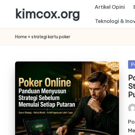
Artikel Opini
kimcox.org
Skip
Teknologi & Ino
to
Ide,
content
Artikel,
Home
»
strategi kartu poker
dan
Perspektif
Berkualitas
Po
P
in
P
S
P
Pos
by
Po
Me