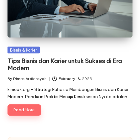
Posted
Bisnis & Karier
in
Tips Bisnis dan Karier untuk Sukses di Era
Modern
By
Dimas Ardiansyah
February 18, 2026
Posted
by
kimcox.org - Strategi Rahasia Membangun Bisnis dan Karier
Modern: Panduan Praktis Menuju Kesuksesan Nyata adalah…
Read More