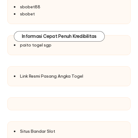
sbobet88
sbobet
Informasi Cepat Penuh Kredibilitas
paito togel sgp
Link Resmi Pasang Angka Togel
Situs Bandar Slot