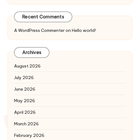
Recent Comments
A WordPress Commenter
on
Hello world!
Archives
August 2026
July 2026
June 2026
May 2026
April 2026
March 2026
February 2026