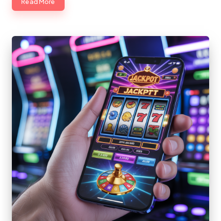
Read More