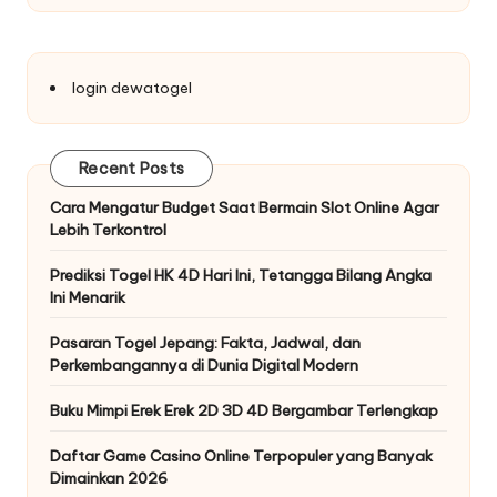
login dewatogel
Recent Posts
Cara Mengatur Budget Saat Bermain Slot Online Agar
Lebih Terkontrol
Prediksi Togel HK 4D Hari Ini, Tetangga Bilang Angka
Ini Menarik
Pasaran Togel Jepang: Fakta, Jadwal, dan
Perkembangannya di Dunia Digital Modern
Buku Mimpi Erek Erek 2D 3D 4D Bergambar Terlengkap
Daftar Game Casino Online Terpopuler yang Banyak
Dimainkan 2026