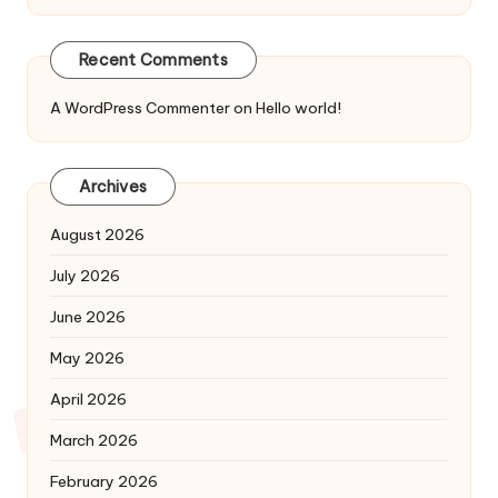
Recent Comments
A WordPress Commenter
on
Hello world!
Archives
August 2026
July 2026
June 2026
May 2026
April 2026
March 2026
February 2026