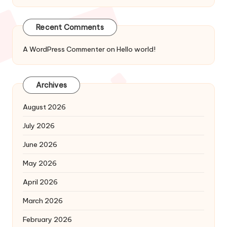
Recent Comments
A WordPress Commenter
on
Hello world!
Archives
August 2026
July 2026
June 2026
May 2026
April 2026
March 2026
February 2026