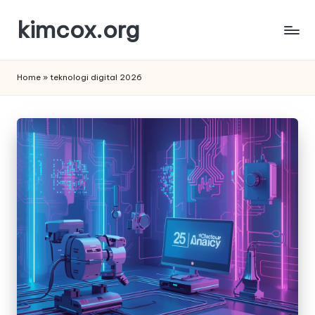
kimcox.org
Skip
to
Ide,
content
Artikel,
Home
»
teknologi digital 2026
dan
Perspektif
Berkualitas