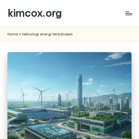
kimcox.org
Skip
to
Ide,
content
Artikel,
Home
»
teknologi energi terbarukan
dan
Perspektif
Berkualitas