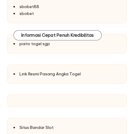
sbobet88
sbobet
Informasi Cepat Penuh Kredibilitas
paito togel sgp
Link Resmi Pasang Angka Togel
Situs Bandar Slot