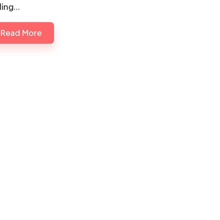
ling…
Read More