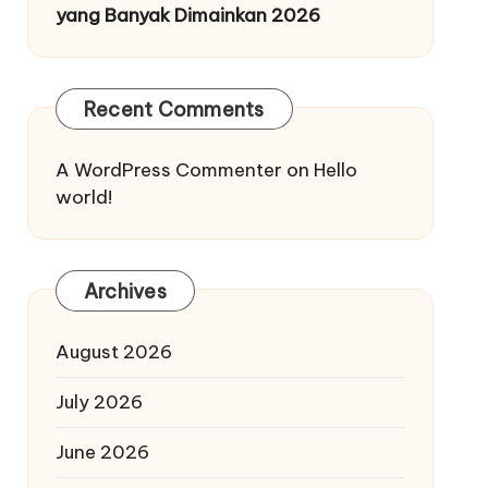
yang Banyak Dimainkan 2026
Recent Comments
A WordPress Commenter
on
Hello
world!
Archives
August 2026
July 2026
June 2026