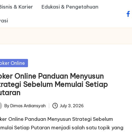
Bisnis & Karier
Edukasi & Pengetahuan
fa
vasi
sted
oker Online
oker Online Panduan Menyusun
trategi Sebelum Memulai Setiap
utaran
By
Dimas Ardiansyah
July 3, 2026
ted
ker Online Panduan Menyusun Strategi Sebelum
mulai Setiap Putaran menjadi salah satu topik yang