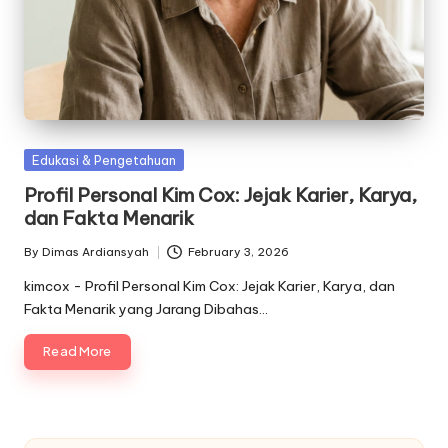
Posted
Edukasi & Pengetahuan
in
Profil Personal Kim Cox: Jejak Karier, Karya,
dan Fakta Menarik
By
Dimas Ardiansyah
February 3, 2026
Posted
by
kimcox - Profil Personal Kim Cox: Jejak Karier, Karya, dan
Fakta Menarik yang Jarang Dibahas…
Read More