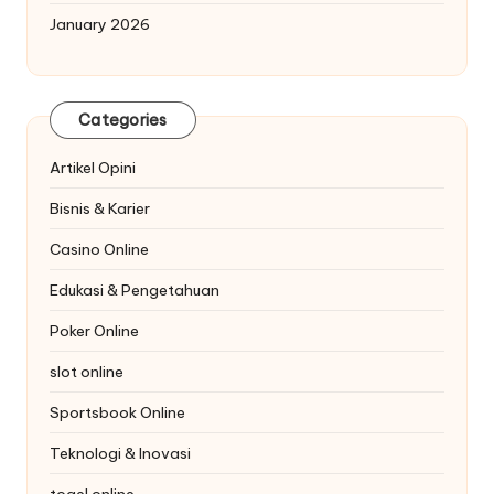
January 2026
Categories
Artikel Opini
Bisnis & Karier
Casino Online
Edukasi & Pengetahuan
Poker Online
slot online
Sportsbook Online
Teknologi & Inovasi