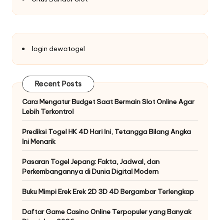
login dewatogel
Recent Posts
Cara Mengatur Budget Saat Bermain Slot Online Agar
Lebih Terkontrol
Prediksi Togel HK 4D Hari Ini, Tetangga Bilang Angka
Ini Menarik
Pasaran Togel Jepang: Fakta, Jadwal, dan
Perkembangannya di Dunia Digital Modern
Buku Mimpi Erek Erek 2D 3D 4D Bergambar Terlengkap
Daftar Game Casino Online Terpopuler yang Banyak