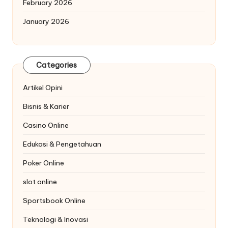
February 2026
January 2026
Categories
Artikel Opini
Bisnis & Karier
Casino Online
Edukasi & Pengetahuan
Poker Online
slot online
Sportsbook Online
Teknologi & Inovasi