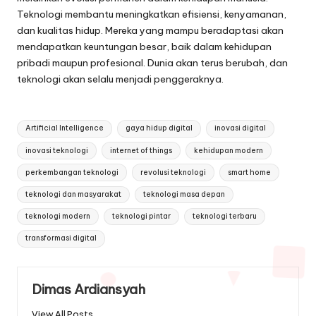
Teknologi membantu meningkatkan efisiensi, kenyamanan,
dan kualitas hidup. Mereka yang mampu beradaptasi akan
mendapatkan keuntungan besar, baik dalam kehidupan
pribadi maupun profesional. Dunia akan terus berubah, dan
teknologi akan selalu menjadi penggeraknya.
Tags:
Artificial Intelligence
gaya hidup digital
inovasi digital
inovasi teknologi
internet of things
kehidupan modern
perkembangan teknologi
revolusi teknologi
smart home
teknologi dan masyarakat
teknologi masa depan
teknologi modern
teknologi pintar
teknologi terbaru
transformasi digital
Dimas Ardiansyah
View All Posts