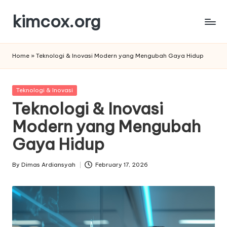
kimcox.org
Skip
to
Ide,
content
Artikel,
Home
»
Teknologi & Inovasi Modern yang Mengubah Gaya Hidup
dan
Perspektif
Berkualitas
Posted
Teknologi & Inovasi
in
Teknologi & Inovasi
Modern yang Mengubah
Gaya Hidup
By
Dimas Ardiansyah
February 17, 2026
Posted
by