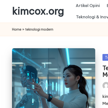
Artikel Opini
kimcox.org
Skip
Teknologi & Ino
to
Ide,
content
Artikel,
Home
»
teknologi modern
dan
Perspektif
Berkualitas
Po
T
in
T
M
Pos
by
ki
Me