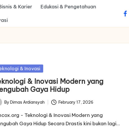
Bisnis & Karier
Edukasi & Pengetahuan
fa
vasi
sted
eknologi & Inovasi
eknologi & Inovasi Modern yang
engubah Gaya Hidup
By
Dimas Ardiansyah
February 17, 2026
ted
mcox.org - Teknologi & Inovasi Modern yang
ngubah Gaya Hidup Secara Drastis kini bukan lagi…