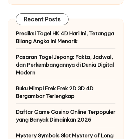
Recent Posts
Prediksi Togel HK 4D Hari Ini, Tetangga
Bilang Angka Ini Menarik
Pasaran Togel Jepang: Fakta, Jadwal,
dan Perkembangannya di Dunia Digital
Modern
Buku Mimpi Erek Erek 2D 3D 4D
Bergambar Terlengkap
Daftar Game Casino Online Terpopuler
yang Banyak Dimainkan 2026
Mystery Symbols Slot Mystery of Long