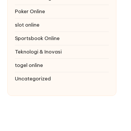
Poker Online
slot online
Sportsbook Online
Teknologi & Inovasi
togel online
Uncategorized