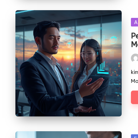
Po
A
in
P
M
Pos
by
ki
Mo