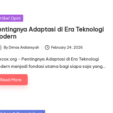
sted
rtikel Opini
entingnya Adaptasi di Era Teknologi
odern
By
Dimas Ardiansyah
February 24, 2026
ted
mcox.org - Pentingnya Adaptasi di Era Teknologi
dern menjadi fondasi utama bagi siapa saja yang…
Read More