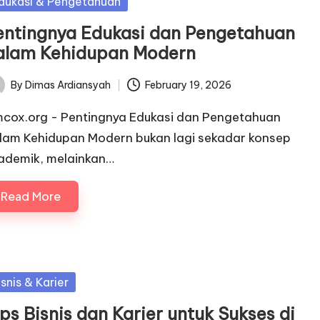
sted
dukasi & Pengetahuan
entingnya Edukasi dan Pengetahuan
alam Kehidupan Modern
By
Dimas Ardiansyah
February 19, 2026
ted
mcox.org - Pentingnya Edukasi dan Pengetahuan
lam Kehidupan Modern bukan lagi sekadar konsep
ademik, melainkan…
Read More
sted
isnis & Karier
ps Bisnis dan Karier untuk Sukses di